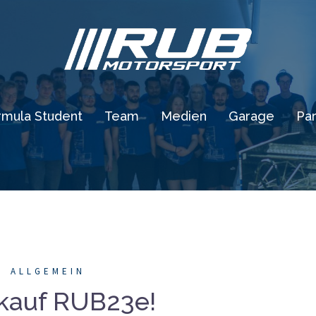
rmula Student
Team
Medien
Garage
Par
ALLGEMEIN
kauf RUB23e!