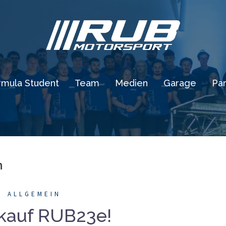
rmula Student
Team
Medien
Garage
Par
m
ALLGEMEIN
kauf RUB23e!