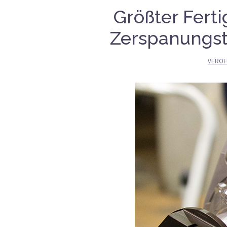
Größter Fert
Zerspanungst
VERÖF