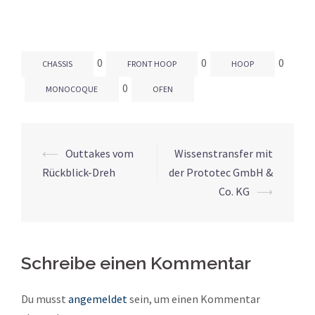
0
0
0
CHASSIS
FRONT HOOP
HOOP
0
MONOCOQUE
OFEN
⟵
Outtakes vom
Wissenstransfer mit
Beitrags-
Rückblick-Dreh
der Prototec GmbH &
Navigation
Co. KG
⟶
Schreibe einen Kommentar
Du musst
angemeldet
sein, um einen Kommentar